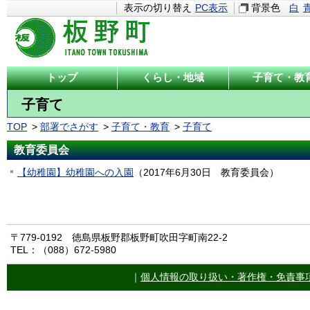
表示の切り替え
PC表示
背景色
白
トップ
くらし・地域
子育て・教
子育て
TOP
部署でさがす
子育て・教育
子育て
教育委員会
【幼稚園】幼稚園への入園
（
2017年6月30日
教育委員会
）
〒779-0192 徳島県板野郡板野町吹田字町南22-2
TEL：（088）672-5980
｜
個人情報の取り扱い・著作権・免責事