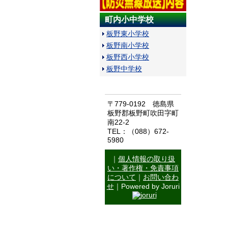
町内小中学校
板野東小学校
板野南小学校
板野西小学校
板野中学校
〒779-0192 徳島県
板野郡板野町吹田字町
南22-2
TEL：（088）672-
5980
｜
個人情報の取り扱
い・著作権・免責事項
について
｜
お問い合わ
せ
｜Powered by Joruri