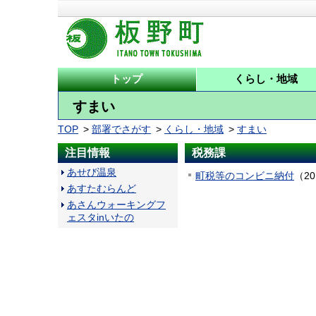
トップ
くらし・地域
すまい
TOP
部署でさがす
くらし・地域
すまい
注目情報
税務課
あせび温泉
町税等のコンビニ納付
（
2
あすたむらんど
あさんウォーキングフ
ェスタinいたの