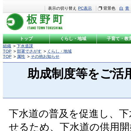
表示の切り替え
PC表示
背景色
白
青
トップ
くらし・地域
子育て・教
組織
下水道課
TOP
部署でさがす
くらし・地域
TOP
属性
その他お知らせ
助成制度等をご活用
下水道の普及を促進し、下
せるため、下水道の供用開