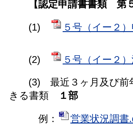
【認定申請書書類 第５
(1)
５号（イー２）申請
(2)
５号（イー２）添付
(3) 最近３ヶ月及び前
きる書類
１部
例：
営業状況調書.do