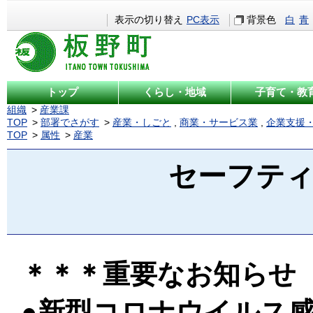
表示の切り替え
PC表示
背景色
白
青
トップ
くらし・地域
子育て・教
組織
産業課
TOP
部署でさがす
産業・しごと
,
商業・サービス業
,
企業支援
TOP
属性
産業
セーフテ
＊＊＊重要なお知らせ
●新型コロナウイルス感