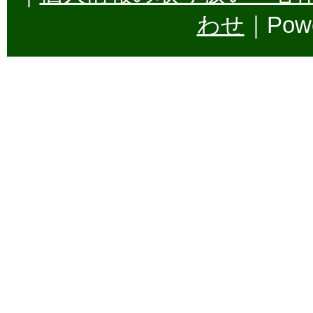
わせ
｜Powe