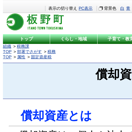
表示の切り替え
PC表示
背景色
白
青
トップ
くらし・地域
子育て・教
組織
税務課
TOP
部署でさがす
税務
TOP
属性
固定資産税
償却
償却資産とは