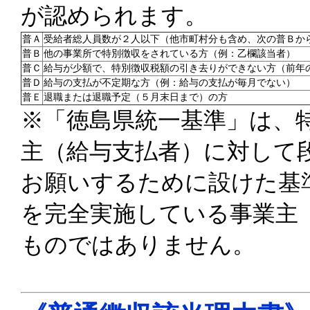
が認められます。
普Ａ
受給者総人員数が２人以下（他市町村分も含め、次の普Ｂか
普Ｂ
他の事業所で特別徴収をされている方（例：乙欄該当者）
普Ｃ
給与が少額で、特別徴収税額の引き去りができない方（前年の
普Ｄ
給与の支払が不定期な方（例：給与の支払が毎月でない）
普Ｅ
退職または退職予定（５月末日まで）の方
※「徳島県統一基準」は、
主（給与支払者）に対して
お願いするために設けた基
を完全実施している事業主
ものではありません。