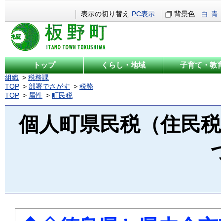
表示の切り替え
PC表示
背景色
白
青
トップ
くらし・地域
子育て・教
組織
税務課
TOP
部署でさがす
税務
TOP
属性
町民税
個人町県民税（住民