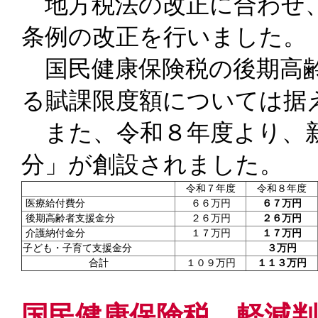
地方税法の改正に合わせ、
条例の改正を行いました。
国民健康保険税の後期高齢
る賦課限度額については据
また、令和８年度より、新
分」が創設されました。
令和７年度
令和８年度
医療給付費分
６６万円
６７万円
後期高齢者支援金分
２６万円
２６万円
介護納付金分
１７万円
１７万円
子ども・子育て支援金分
３万円
合計
１０９万円
１１３万円
国民健康保険税 軽減