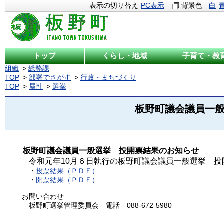
表示の切り替え
PC表示
背景色
白
トップ
くらし・地域
子育て・教
組織
総務課
TOP
部署でさがす
行政・まちづくり
TOP
属性
選挙
板野町議会議員一
板野町議会議員一般選挙 投開票結果のお知らせ
令和元年10月６日執行の板野町議会議員一般選挙 
・
投票結果（ＰＤＦ）
・
開票結果（ＰＤＦ）
お問い合わせ
板野町選挙管理委員会 電話 088-672-5980