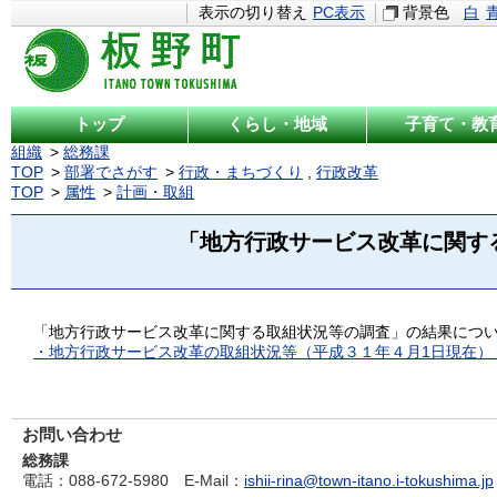
表示の切り替え
PC表示
背景色
白
トップ
くらし・地域
子育て・教
組織
総務課
TOP
部署でさがす
行政・まちづくり
,
行政改革
TOP
属性
計画・取組
「地方行政サービス改革に関す
「地方行政サービス改革に関する取組状況等の調査」の結果につ
・地方行政サービス改革の取組状況等（平成３１年４月1日現在）
お問い合わせ
総務課
電話
：088-672-5980
E-Mail
：
ishii-rina@town-itano.i-tokushima.jp