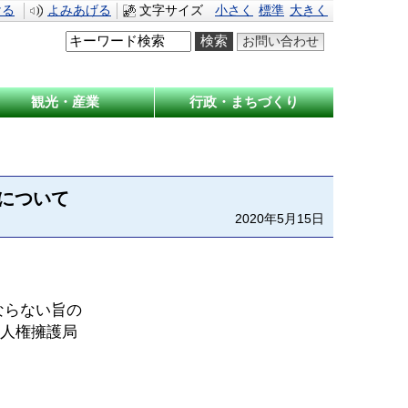
ける
よみあげる
文字サイズ
小さく
標準
大きく
お問い合わせ
観光・産業
行政・まちづくり
について
2020年5月15日
ならない旨の
省人権擁護局