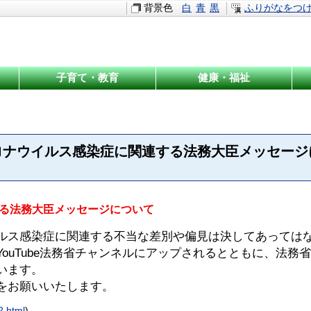
背景色
白
青
黒
ふりがなをつ
子育て・教育
健康・福祉
ロナウイルス感染症に関連する法務大臣メッセージ
る法務大臣メッセージについて
ルス感染症に関連する不当な差別や偏見は決してあっては
ouTube法務省チャンネルにアップされるとともに、法務
います。
をお願いいたします。
2.html
)