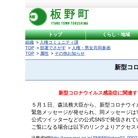
トップ
くらし・地域
組織
人権コミュニティ課
TOP
部署でさがす
人権・男女共同参画
TOP
属性
その他お知らせ
新型コ
新型コロナウイルス感染症に関連す
５月１日、森法務大臣から、新型コロナウイ
緊急メッセージが発せられ、同メッセージはY
公式ツイッターなどの公式SNSで発信されて
ご覧になる場合は以下のリンクよりアクセス
法務省HP(
http://www.moj.go.jp/JINKEN/jinken02_0002