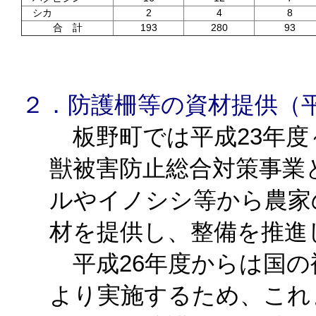
シカ
2
4
8
合 計
193
280
93
２．防護柵等の資材提供（平
板野町では平成23年度
獣被害防止総合対策事業
ルやイノシシ等から農家
材を提供し、整備を推進
平成26年度からは国の
より実施するため、これ