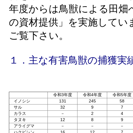
年度からは鳥獣による田畑
の資材提供」を実施してい
ご覧下さい。
１．主な有害鳥獣の捕獲実
単位：頭
令和3年度
令和4年度
令和5年度
イノシシ
131
245
58
サル
32
9
7
カラス
－
2
4
タヌキ
12
8
9
アライグマ
－
－
－
ハクビシン
16
12
7