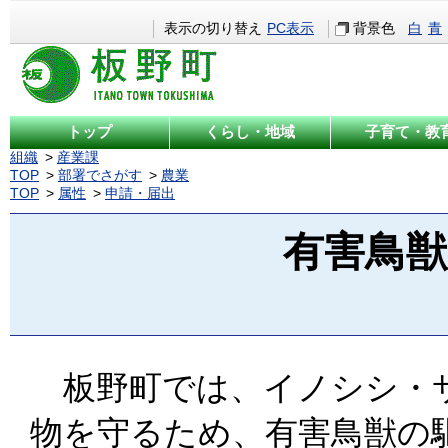
表示の切り替え
PC表示
背景色
白
青
トップ
くらし・地域
子育て・教
組織
産業課
TOP
部署でさがす
農業
TOP
属性
申請・届出
有害鳥
板野町では、イノシシ・サ
物を守るため、有害鳥獣の