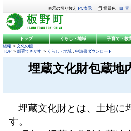
表示の切り替え
PC表示
背景色
白
青
トップ
くらし・地域
子育て・教
組織
文化の館
TOP
部署でさがす
くらし・地域
,
申請書ダウンロード
埋蔵文化財包蔵地
埋蔵文化財とは、土地に埋
す。