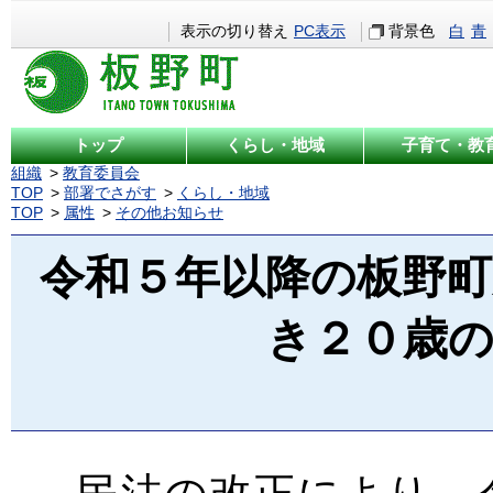
表示の切り替え
PC表示
背景色
白
青
トップ
くらし・地域
子育て・教
組織
教育委員会
TOP
部署でさがす
くらし・地域
TOP
属性
その他お知らせ
令和５年以降の板野
き２０歳