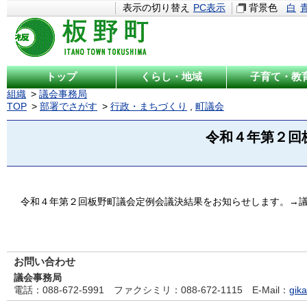
表示の切り替え
PC表示
背景色
白
トップ
くらし・地域
子育て・教
組織
議会事務局
TOP
部署でさがす
行政・まちづくり
,
町議会
令和４年第２回
令和４年第２回板野町議会定例会議決結果をお知らせします。→
お問い合わせ
議会事務局
電話
：088-672-5991
ファクシミリ
：088-672-1115
E-Mail
：
gika