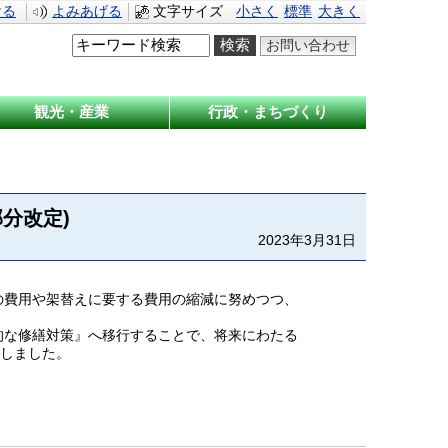
ける
よみあげる
文字サイズ
小さく
標準
大きく
お問い合わせ
観光・産業
行政・まちづくり
分改定)
2023年3月31日
の費⽤や架替えに要する費⽤の縮減に努めつつ、
的な修繕対策』へ移⾏することで、将来にわたる
定しました。