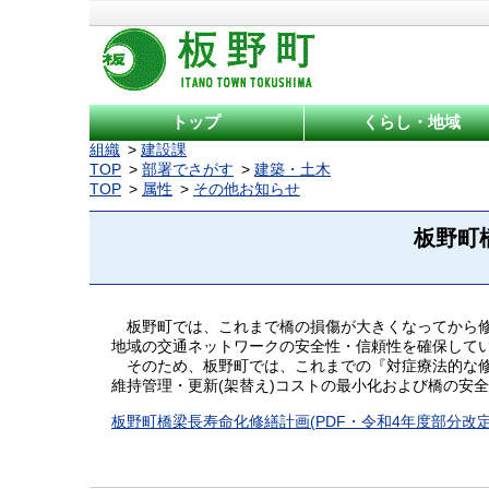
トップ
くらし・地域
組織
建設課
TOP
部署でさがす
建築・土木
TOP
属性
その他お知らせ
板野町
板野町では、これまで橋の損傷が⼤きくなってから修
地域の交通ネットワークの安全性・信頼性を確保して
そのため、板野町では、これまでの『対症療法的な修
維持管理・更新(架替え)コストの最⼩化および橋の安
板野町橋梁長寿命化修繕計画(PDF・令和4年度部分改定