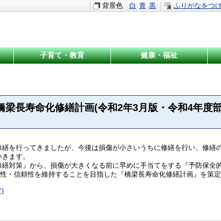
背景色
白
青
黒
ふりがなをつ
子育て・教育
健康・福祉
橋梁長寿命化修繕計画(令和2年3月版・令和4年度部
繕を⾏ってきましたが、今後は損傷が⼩さいうちに修繕を⾏い、修繕
いきます。
繕対策』から、損傷が⼤きくなる前に早めに⼿当てをする『予防保全
全性・信頼性を維持することを⽬指した『橋梁⻑寿命化修繕計画』を策
)