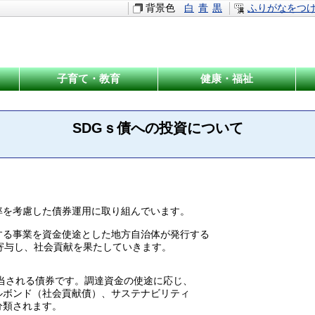
背景色
白
青
黒
ふりがなをつ
子育て・教育
健康・福祉
SDGｓ債への投資について
を考慮した債券運用に取り組んでいます。
る事業を資金使途とした地方自治体が発行する
寄与し、社会貢献を果たしていきます。
当される債券です。調達資金の使途に応じ、
ド（社会貢献債）、サステナビリティ
されます。