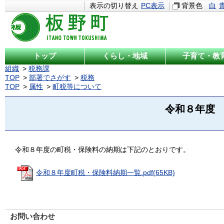
表示の切り替え
PC表示
背景色
白
トップ
くらし・地域
子育て・教
組織
税務課
TOP
部署でさがす
税務
TOP
属性
町税等について
令和８年度
令和８年度の町税・保険料の納期は下記のとおりです。
令和８年度町税・保険料納期一覧.pdf(65KB)
お問い合わせ