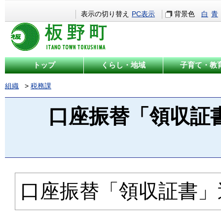
表示の切り替え
PC表示
背景色
白
青
トップ
くらし・地域
子育て・教
組織
税務課
口座振替「領収証
口座振替「領収証書」