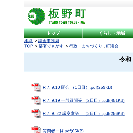
トップ
くらし・地域
組織
議会事務局
TOP
部署でさがす
行政・まちづくり
,
町議会
令和
R 7. 9.10 開会 （1日目）.pdf(259KB)
R 7. 9.19 一般質問等 （2日目）.pdf(451KB)
R 7. 9. 22 議案審議 （3日目）.pdf(256KB)
質問者一覧.pdf(65KB)