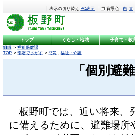
表示の切り替え
PC表示
背景色
白
青
トップ
くらし・地域
子育て・教
組織
福祉保健課
TOP
部署でさがす
防災
,
福祉・介護
「個別避
板野町では、近い将来、発
に備えるために、避難場所