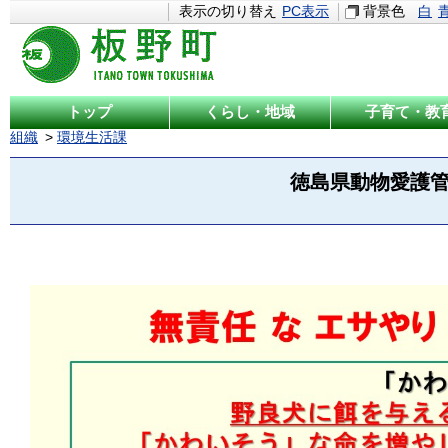
表示の切り替え
PC表示
背景色
白
トップ
くらし・地域
子育て・教
組織
環境生活課
徳島県動物愛護