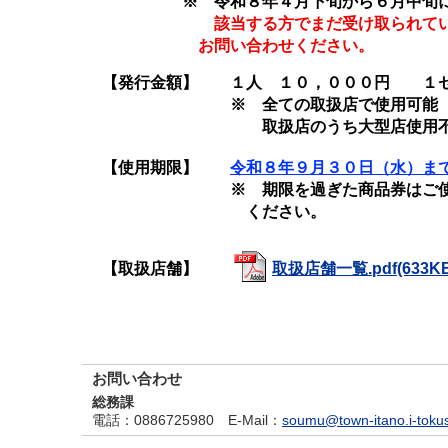
※ 令和８年４月下旬から６月中旬にか
該当する方でまだ受け取られて
お問い合わせください。
【発行金額】 １人 １０，０００円 １セ
※ 全ての取扱店で使用可能 
取扱店のうち大型店使用不可 
【使用期限】
令和８年９月３０日（水）ま
※ 期限を過ぎた商品券はご使用いた
ください。
【取扱店舗】
取扱店舗一覧.pdf(633KB
お問い合わせ
総務課
電話
：0886725980
E-Mail
：
soumu@town-itano.i-toku