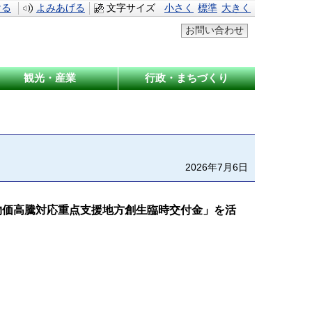
ける
よみあげる
文字サイズ
小さく
標準
大きく
お問い合わせ
観光・産業
行政・まちづくり
2026年7月6日
物価高騰対応重点支援地方創生臨時交付金」を活