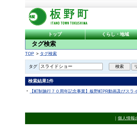
トップ
くらし・地域
タグ検索
TOP
タグ検索
タグ
検索結果
1
件
【町制施行７０周年記念事業】板野町PR動画及びスラ
｜
個人情報