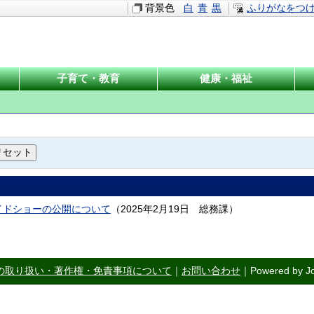
背景色
白
青
黒
ふりがなをつ
子育て・教育
健康・福祉
イドショーの公開について
（
2025年2月19日
総務課
）
の取り扱い・著作権・免責事項について
｜
お問い合わせ
｜Powered by Jo