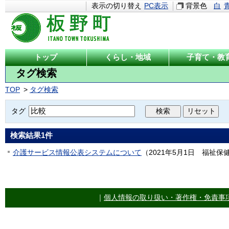
表示の切り替え
PC表示
背景色
白
トップ
くらし・地域
子育て・教
タグ検索
TOP
タグ検索
タグ
検索結果
1
件
介護サービス情報公表システムについて
（
2021年5月1日
福祉保
｜
個人情報の取り扱い・著作権・免責事