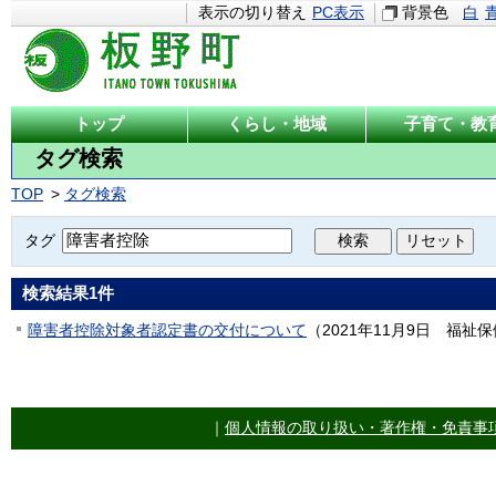
表示の切り替え
PC表示
背景色
白
トップ
くらし・地域
子育て・教
タグ検索
TOP
タグ検索
タグ
検索結果
1
件
障害者控除対象者認定書の交付について
（
2021年11月9日
福祉保
｜
個人情報の取り扱い・著作権・免責事