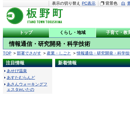
表示の切り替え
PC表示
背景色
白
トップ
くらし・地域
子育て・教
情報通信・研究開発・科学技術
TOP
部署でさがす
産業・しごと
情報通信・研究開発・科学技
注目情報
新着情報
あせび温泉
あすたむらんど
あさんウォーキングフ
ェスタinいたの