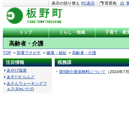
表示の切り替え
PC表示
背景色
白
トップ
くらし・地域
子育て・教
高齢者・介護
TOP
部署でさがす
健康・福祉
高齢者・介護
注目情報
税務課
あせび温泉
第9期介護保険料について
（
2024年7
あすたむらんど
あさんウォーキングフ
ェスタinいたの