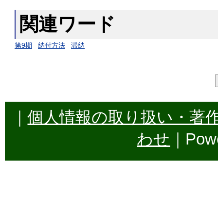
関連ワード
第9期
納付方法
滞納
｜
個人情報の取り扱い・著
わせ
｜Powe