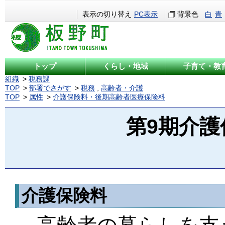
表示の切り替え
PC表示
背景色
白
青
トップ
くらし・地域
子育て・教
組織
税務課
TOP
部署でさがす
税務
,
高齢者・介護
TOP
属性
介護保険料・後期高齢者医療保険料
第9期介
介護保険料
高齢者の暮らしを支え