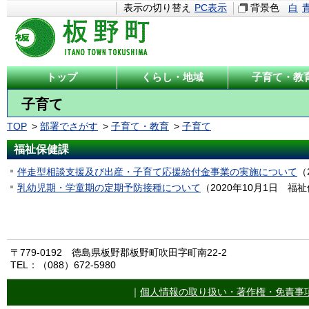
表示の切り替え
PC表示
背景色
白
トップ
くらし・地域
子育て・教
子育て
TOP
部署でさがす
子育て・教育
子育て
福祉保健課
伴走型相談支援及び出産・子育て応援給付金事業の実施について
（
乳幼児期・学童期の定期予防接種について
（
2020年10月1日
福祉
〒779-0192 徳島県板野郡板野町吹田字町南22-2
TEL：（088）672-5980
｜
個人情報の取り扱い・著作権・免責事