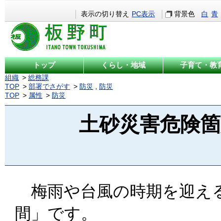
表示の切り替え
PC表示
背景色
白
青
トップ
くらし・地域
子育て・教
組織
総務課
TOP
部署でさがす
防災
,
防災
TOP
属性
防災
土砂災害危険
梅雨や台風の時期を迎える
間」です。