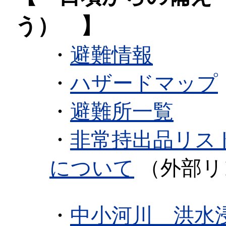
う） 】
・
避難情報
・
ハザードマップ
・
避難所一覧
・
非常持出品リス
について
（外部リ
・
中小河川 洪水