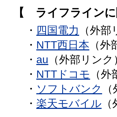
【 ライフラインに
・
四国電力
（外部
・
NTT西日本
（外
・
au
（外部リンク
・
NTTドコモ
（外
・
ソフトバンク
（
・
楽天モバイル
（