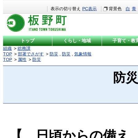
表示の切り替え
PC表示
背景色
白
青
トップ
くらし・地域
子育て・教
組織
総務課
TOP
部署でさがす
防災
,
防災
,
気象情報
TOP
属性
防災
防
【 日頃からの備え