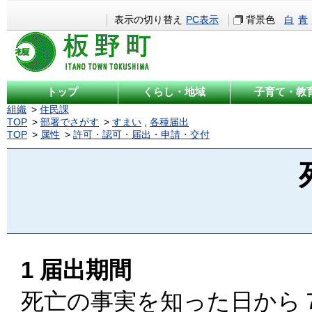
表示の切り替え
PC表示
背景色
白
青
トップ
くらし・地域
子育て・教
組織
住民課
TOP
部署でさがす
すまい
,
各種届出
TOP
属性
許可・認可・届出・申請・交付
1 届出期間
死亡の事実を知った日から