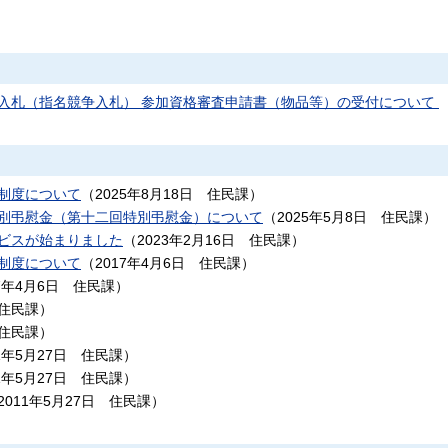
入札（指名競争入札） 参加資格審査申請書（物品等）の受付について
制度について
（
2025年8月18日
住民課
）
別弔慰金（第十二回特別弔慰金）について
（
2025年5月8日
住民課
）
ビスが始まりました
（
2023年2月16日
住民課
）
制度について
（
2017年4月6日
住民課
）
7年4月6日
住民課
）
住民課
）
住民課
）
1年5月27日
住民課
）
1年5月27日
住民課
）
2011年5月27日
住民課
）