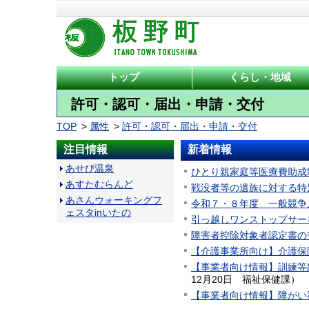
トップ
くらし・地域
許可・認可・届出・申請・交付
TOP
属性
許可・認可・届出・申請・交付
注目情報
新着情報
あせび温泉
ひとり親家庭等医療費助成
あすたむらんど
戦没者等の遺族に対する特
あさんウォーキングフ
令和７・８年度 一般競争
ェスタinいたの
引っ越しワンストップサー
障害者控除対象者認定書の
【介護事業所向け】介護保
【事業者向け情報】訓練等
12月20日
福祉保健課
）
【事業者向け情報】障がい