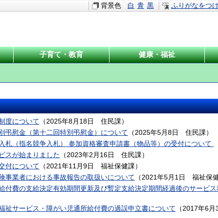
背景色
白
青
黒
ふりがなをつ
子育て・教育
健康・福祉
制度について
（
2025年8月18日
住民課
）
別弔慰金（第十二回特別弔慰金）について
（
2025年5月8日
住民課
）
入札（指名競争入札） 参加資格審査申請書（物品等）の受付について
ビスが始まりました
（
2023年2月16日
住民課
）
交付について
（
2021年11月9日
福祉保健課
）
険事業者における事故報告の取扱いについて
（
2021年5月1日
福祉保
給付費の支給決定有効期間更新及び暫定支給決定期間経過後のサービス
福祉サービス・障がい児通所給付費の過誤申立書について
（
2017年6月