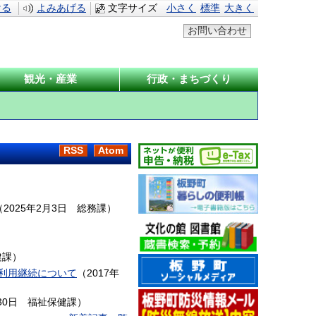
ける
よみあげる
文字サイズ
小さく
標準
大きく
お問い合わせ
観光・産業
行政・まちづくり
RSS
Atom
（
2025年2月3日
総務課
）
健課
）
利用継続について
（
2017年
30日
福祉保健課
）