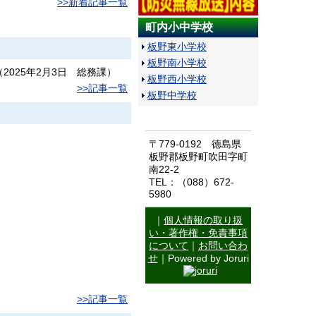
>>新着記事一覧
町内小中学校
板野東小学校
板野南小学校
（
2025年2月3日
総務課
）
板野西小学校
>>記事一覧
板野中学校
〒779-0192 徳島県
板野郡板野町吹田字町
南22-2
TEL：（088）672-
5980
｜
個人情報の取り扱
い・著作権・免責事項
について
｜
お問い合わ
せ
｜Powered by Joruri
>>記事一覧