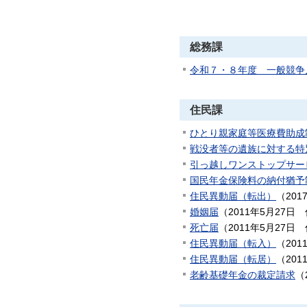
総務課
令和７・８年度 一般競争
住民課
ひとり親家庭等医療費助成
戦没者等の遺族に対する特
引っ越しワンストップサー
国民年金保険料の納付猶予
住民異動届（転出）
（
201
婚姻届
（
2011年5月27日
死亡届
（
2011年5月27日
住民異動届（転入）
（
201
住民異動届（転居）
（
201
老齢基礎年金の裁定請求
（