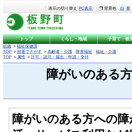
表示の切り替え
PC表示
背景色
白
青
トップ
くらし・地域
子育て・教
組織
福祉保健課
TOP
部署でさがす
高齢者・介護
,
障害福祉
,
福祉・介護
TOP
属性
許可・認可・届出・申請・交付
障がいのある
障がいのある方への障