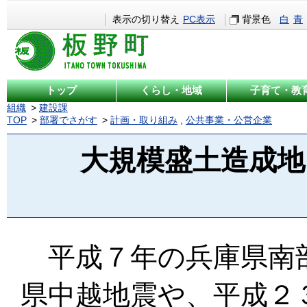
表示の切り替え
PC表示
背景色
白
青
トップ
くらし・地域
子育て・教
組織
建設課
TOP
部署でさがす
計画・取り組み
,
公共事業・公営企業
大規模盛土造成
平成７年の兵庫県南
県中越地震や、平成２