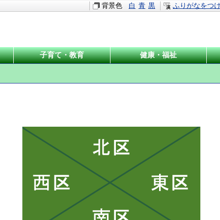
背景色
白
青
黒
ふりがなをつ
子育て・教育
健康・福祉