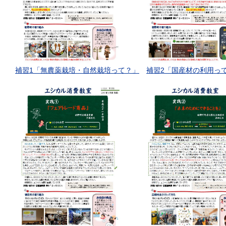
補習1「無農薬栽培・自然栽培って？」
補習2「国産材の利用