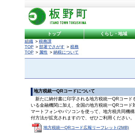
トップ
くらし・地域
組織
税務課
TOP
部署でさがす
税務
TOP
属性
納税について
地方税統一QRコードについて
新たに納付書に印字される地方税統一QRコード
いる金融機関に加え、全国の地方税統一QRコード
マートフォンやパソコンを使って、地方税共同機構
付方法が拡充されますので、ぜひご利用ください。
地方税統一QRコード広報リーフレット(2MB)