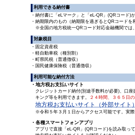
利用できる納付書
・納付書に「eLマーク」と「eL-QR」(QRコード
・納期限内のもの（納期限を過ぎるとQRコードを
※全国の地方税統一QRコード対応金融機関では
対象税目
・固定資産税
・軽自動車税（種別割）
・町県民税（普通徴収）
・国民健康保険税（普通徴収）
利用可能な納付方法
・地方税お支払いサイト
クレジットカード納付(別途手数料が必要)、口座
キング等を利用できます。
２４時間、３６５日の
地方税お支払いサイト（外部サイト
※令和５年３月１日からアクセス可能です。実際
・各種スマートフォンアプリ
アプリで直接「eL-QR」(QRコード)を読み取