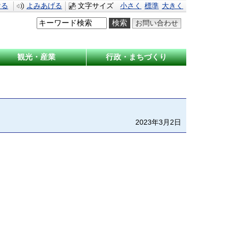
ける
よみあげる
文字サイズ
小さく
標準
大きく
お問い合わせ
観光・産業
行政・まちづくり
2023年3月2日