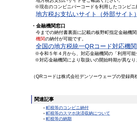
地方税お支払いサイトをご確認ください。
※現在のコンビニバーコードを利用したコンビニ納付
地方税お支払いサイト（外部サイト
・金融機関窓口
今までの納付書裏面に記載の板野町指定金融機関
機関
の納付が可能です。
全国の地方税統一QRコード対応機
※令和５年４月から、対応金融機関の「利用可能
※対応金融機関により取扱いの開始時期が異なり
（QRコードは株式会社デンソーウェーブの登録商
関連記事
町税等のコンビニ納付
町税等のスマホ決済収納について
町税等の納期