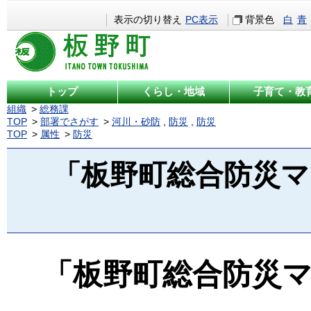
表示の切り替え
PC表示
背景色
白
青
トップ
くらし・地域
子育て・教
組織
総務課
TOP
部署でさがす
河川・砂防
,
防災
,
防災
TOP
属性
防災
「板野町総合防災
「板野町総合防災