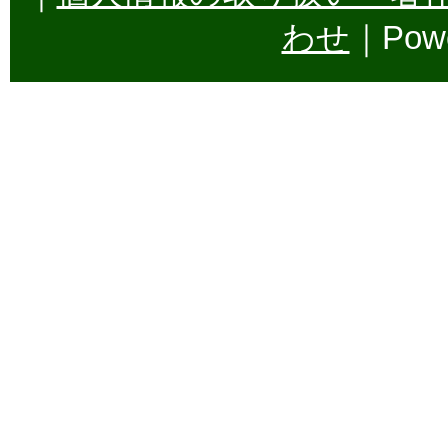
わせ
｜Powe