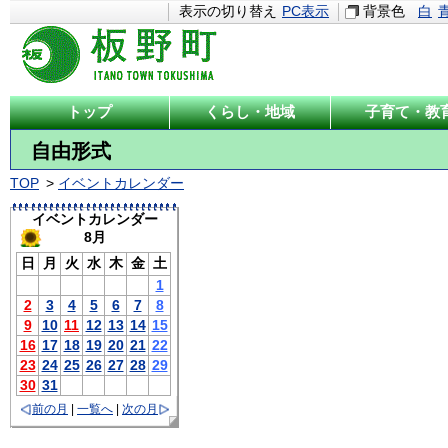
表示の切り替え
PC表示
背景色
白
トップ
くらし・地域
子育て・教
自由形式
TOP
イベントカレンダー
イベントカレンダー
8月
日
月
火
水
木
金
土
1
2
3
4
5
6
7
8
9
10
11
12
13
14
15
16
17
18
19
20
21
22
23
24
25
26
27
28
29
30
31
前の月
|
一覧へ
|
次の月