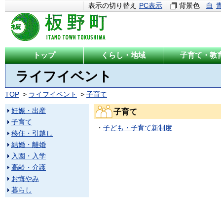
表示の切り替え
PC表示
背景色
白
トップ
くらし・地域
子育て・教
ライフイベント
TOP
ライフイベント
子育て
妊娠・出産
子育て
子育て
・
子ども・子育て新制度
移住・引越し
結婚・離婚
入園・入学
高齢・介護
お悔やみ
暮らし