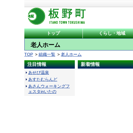
トップ
くらし・地域
老人ホーム
TOP
組織一覧
老人ホーム
注目情報
新着情報
あせび温泉
あすたむらんど
あさんウォーキングフ
ェスタinいたの