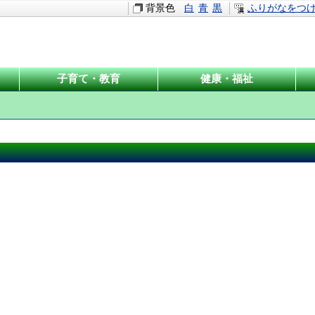
背景色
白
青
黒
ふりがなをつ
子育て・教育
健康・福祉