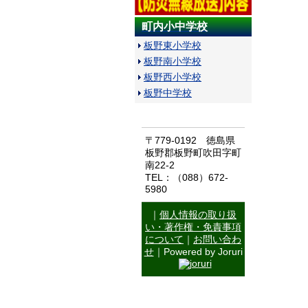
町内小中学校
板野東小学校
板野南小学校
板野西小学校
板野中学校
〒779-0192 徳島県
板野郡板野町吹田字町
南22-2
TEL：（088）672-
5980
｜
個人情報の取り扱
い・著作権・免責事項
について
｜
お問い合わ
せ
｜Powered by Joruri