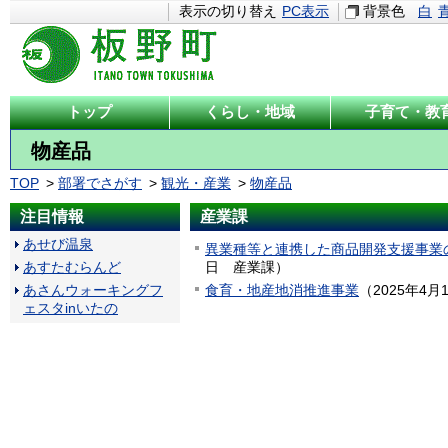
表示の切り替え
PC表示
背景色
白
トップ
くらし・地域
子育て・教
物産品
TOP
部署でさがす
観光・産業
物産品
注目情報
産業課
あせび温泉
異業種等と連携した商品開発支援事業
あすたむらんど
日
産業課
）
あさんウォーキングフ
食育・地産地消推進事業
（
2025年4月
ェスタinいたの