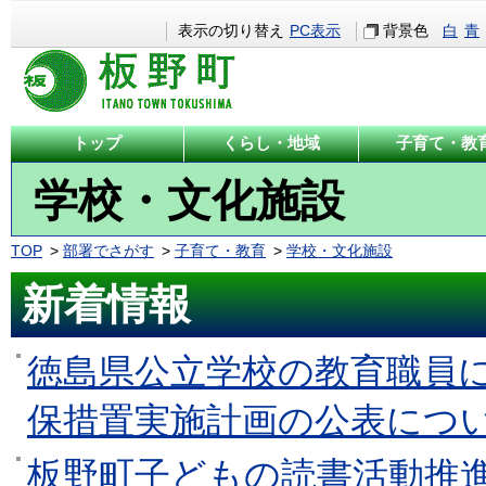
表示の切り替え
PC表示
背景色
白
青
トップ
くらし・地域
子育て・教
学校・文化施設
TOP
部署でさがす
子育て・教育
学校・文化施設
新着情報
徳島県公立学校の教育職員
保措置実施計画の公表につ
板野町子どもの読書活動推