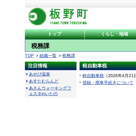
トップ
くらし・地域
税務課
TOP
組織一覧
税務課
注目情報
軽自動車税
あせび温泉
軽自動車税
（
2026年4月21
あすたむらんど
登録・廃車手続きについて
あさんウォーキングフ
ェスタinいたの