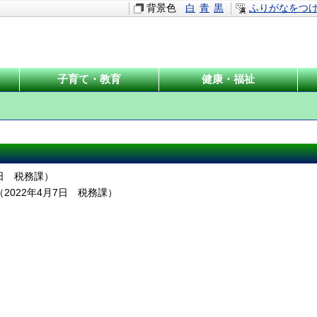
背景色
白
青
黒
ふりがなをつ
子育て・教育
健康・福祉
日
税務課
）
（
2022年4月7日
税務課
）