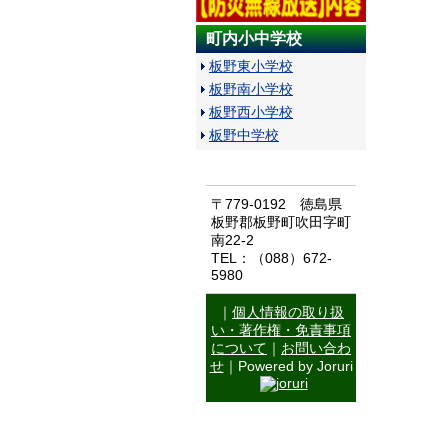
町内小中学校
板野東小学校
板野南小学校
板野西小学校
板野中学校
〒779-0192 徳島県
板野郡板野町吹田字町
南22-2
TEL：（088）672-
5980
｜
個人情報の取り扱
い・著作権・免責事項
について
｜
お問い合わ
せ
｜Powered by Joruri