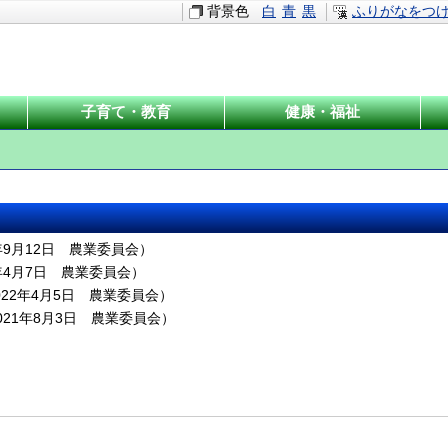
背景色
白
青
黒
ふりがなをつ
子育て・教育
健康・福祉
年9月12日
農業委員会
）
年4月7日
農業委員会
）
022年4月5日
農業委員会
）
021年8月3日
農業委員会
）