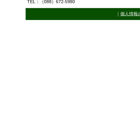
TEL：（088）672-5980
｜
個人情報