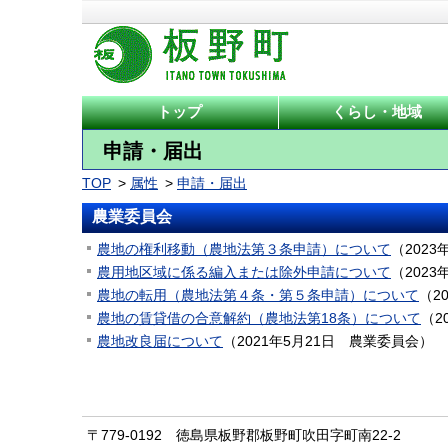
トップ
くらし・地域
申請・届出
TOP
属性
申請・届出
農業委員会
農地の権利移動（農地法第３条申請）について
（
2023
農用地区域に係る編入または除外申請について
（
2023
農地の転用（農地法第４条・第５条申請）について
（
2
農地の賃貸借の合意解約（農地法第18条）について
（
2
農地改良届について
（
2021年5月21日
農業委員会
）
〒779-0192 徳島県板野郡板野町吹田字町南22-2