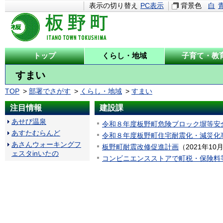
表示の切り替え
PC表示
背景色
白
トップ
くらし・地域
子育て・教
すまい
TOP
部署でさがす
くらし・地域
すまい
注目情報
建設課
あせび温泉
令和８年度板野町危険ブロック塀等安
あすたむらんど
令和８年度板野町住宅耐震化・減災化
あさんウォーキングフ
板野町耐震改修促進計画
（
2021年10
ェスタinいたの
コンビニエンスストアで町税・保険料