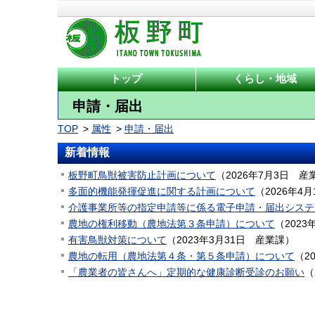
トップ
くらし・地域
申請・届出
TOP
属性
申請・届出
新着情報
板野町鳥獣被害防止計画について
（
2026年7月3日
産
多面的機能発揮促進に関する計画について
（
2026年4月
介護事業所等の指定申請等に係る電子申請・届出システ
農地の権利移動（農地法第３条申請）について
（
2023
有害鳥獣対策について
（
2023年3月31日
産業課
）
農地の転用（農地法第４条・第５条申請）について
（
2
「農業者の皆さんへ」定期的な健康診断受診のお願い
（