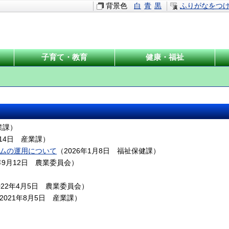
背景色
白
青
黒
ふりがなをつ
子育て・教育
健康・福祉
業課
）
14日
産業課
）
ムの運用について
（
2026年1月8日
福祉保健課
）
年9月12日
農業委員会
）
022年4月5日
農業委員会
）
2021年8月5日
産業課
）