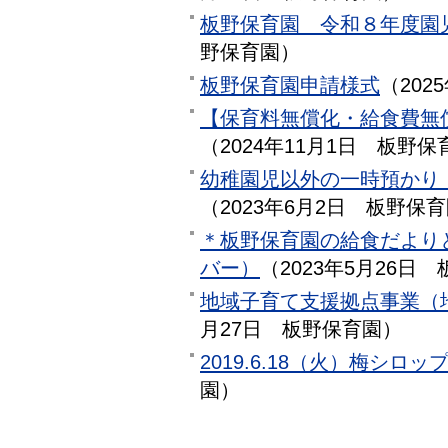
板野保育園 令和８年度園
野保育園
）
板野保育園申請様式
（
202
【保育料無償化・給食費無
（
2024年11月1日
板野保
幼稚園児以外の一時預かり
（
2023年6月2日
板野保育
＊板野保育園の給食だより
バー）
（
2023年5月26日
地域子育て支援拠点事業（
月27日
板野保育園
）
2019.6.18（火）梅シロッ
園
）