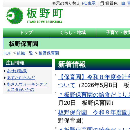
表示の切り替え
PC表示
背景色
白
トップ
くらし・地域
子育て・教
板野保育園
TOP
組織一覧
板野保育園
注目情報
新着情報
あせび温泉
【保育園】令和８年度会計
あすたむらんど
ついて
（
2026年5月8日
板
あさんウォーキングフ
ェスタinいたの
＊板野保育園の給食だより
月20日
板野保育園
）
板野保育園 令和８年度園
野保育園
）