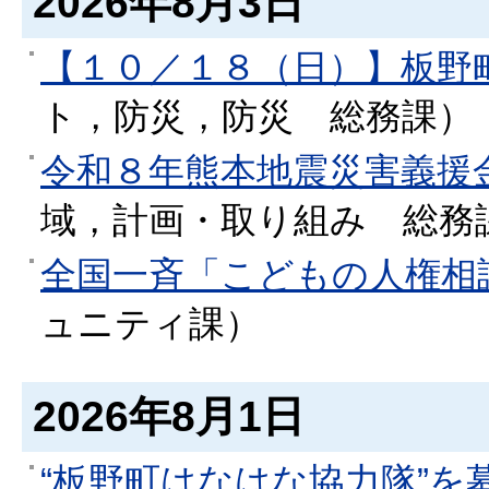
2026年8月3日
【１０／１８（日）】板野
ト，防災，防災
総務課
）
令和８年熊本地震災害義援
域，計画・取り組み
総務
全国一斉「こどもの人権相
ュニティ課
）
2026年8月1日
“板野町はなはな協力隊”を