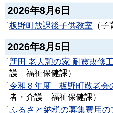
2026年8月6日
板野町放課後子供教室
（
子
2026年8月5日
新田 老人憩の家 耐震改修
護
福祉保健課
）
令和８年度 板野町敬老会
者・介護
福祉保健課
）
ふるさと納税の募集費用の