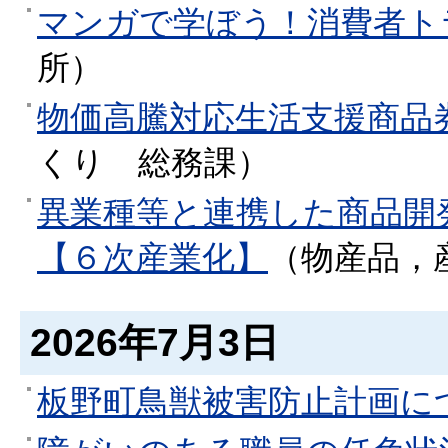
マンガで学ぼう！消費者ト
所
）
物価高騰対応生活支援商品
くり
総務課
）
異業種等と連携した商品開
【６次産業化】
（
物産品，
2026年7月3日
板野町鳥獣被害防止計画に