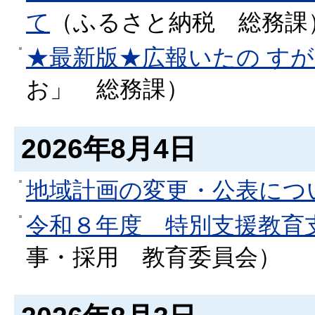
て
（
ふるさと納税
総務課
★最新版★広報いたの す
お」
総務課
）
2026年8月4日
地域計画の変更・公表につ
令和８年度 特別支援教育
事・採用
教育委員会
）