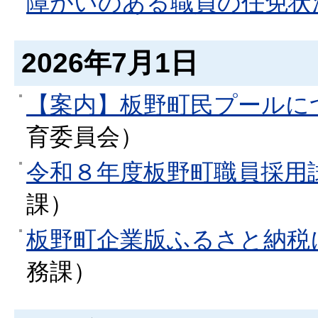
障がいのある職員の任免状
2026年7月1日
【案内】板野町民プールに
育委員会
）
令和８年度板野町職員採用
課
）
板野町企業版ふるさと納税
務課
）